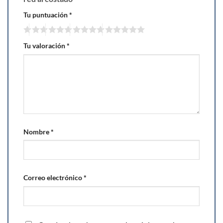
Tu puntuación
*
Tu valoración
*
Nombre
*
Correo electrónico
*