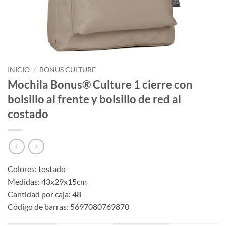
INICIO
/
BONUS CULTURE
Mochila Bonus® Culture 1 cierre con
bolsillo al frente y bolsillo de red al
costado
Colores: tostado
Medidas: 43x29x15cm
Cantidad por caja: 48
Código de barras: 5697080769870