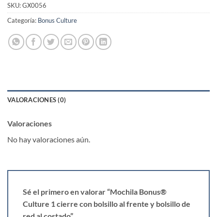
SKU:
GX0056
Categoría:
Bonus Culture
VALORACIONES (0)
Valoraciones
No hay valoraciones aún.
Sé el primero en valorar “Mochila Bonus®
Culture 1 cierre con bolsillo al frente y bolsillo de
red al costado”