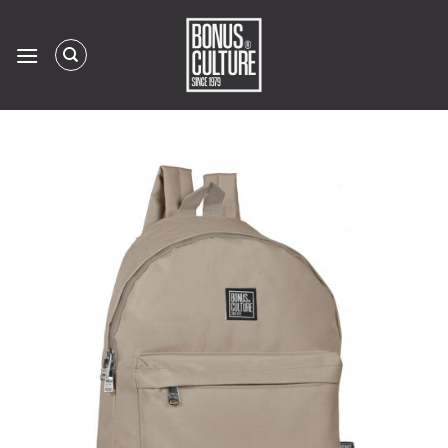
Saltar
al
contenido