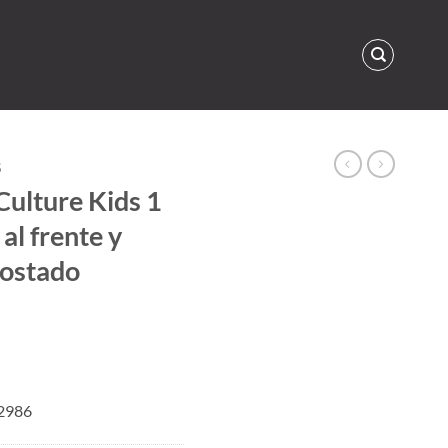
S
ulture Kids 1
 al frente y
 costado
72986