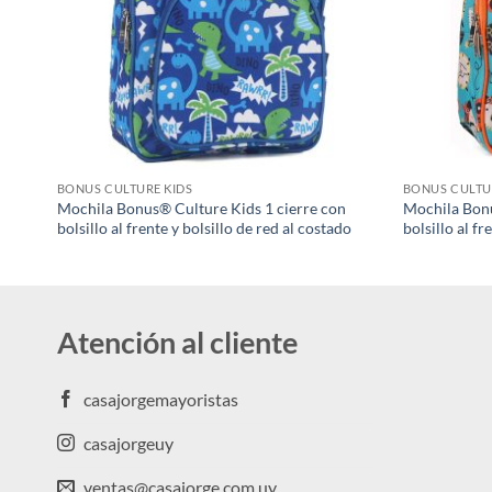
BONUS CULTURE KIDS
BONUS CULTU
Mochila Bonus® Culture Kids 1 cierre con
Mochila Bonu
o
bolsillo al frente y bolsillo de red al costado
bolsillo al fr
Atención al cliente
casajorgemayoristas
casajorgeuy
ventas@casajorge.com.uy