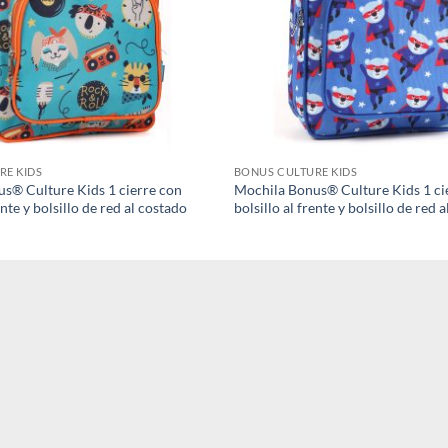
RE KIDS
BONUS CULTURE KIDS
s® Culture Kids 1 cierre con
Mochila Bonus® Culture Kids 1 ci
ente y bolsillo de red al costado
bolsillo al frente y bolsillo de red 