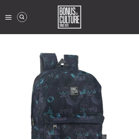
Saltar
al
contenido